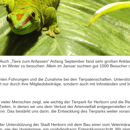
. Auch „Tiere zum Anfassen“ Anfang September fand sehr großen Ankla
h im Winter zu besuchen. Allein im Januar suchten gut 1000 Besucher d
buchten Führungen und die Zunahme bei den Tierpatenschaften. Unterstu
ht nur durch ihre Mitgliedsbeiträge, sondern auch mit Infoständen und 
ler Menschen zeigt, wie wichtig der Tierpark für Herborn und die Regio
iten, in denen wir uns dem Verlust der Artenvielfalt entgegenstellen m
nn. Das bestärkt uns darin, die Entwicklung des Tierparks weiter voran
der Unterstützung der Stadt Herborn mit dem Bau einer vom Veterinä
, wie der Vogelgrippe, ein unabdingbarer Entwicklungsschritt. Wir plan