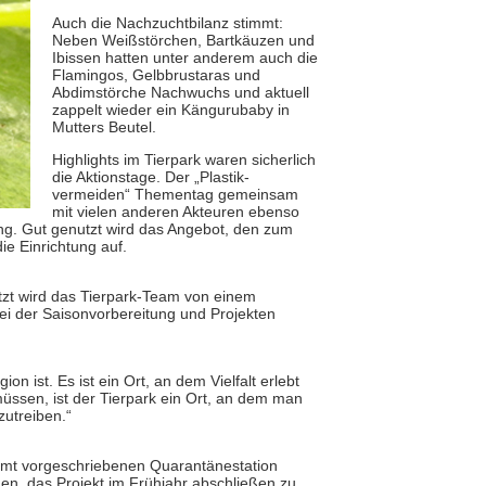
Auch die Nachzuchtbilanz stimmt:
Neben Weißstörchen, Bartkäuzen und
Ibissen hatten unter anderem auch die
Flamingos, Gelbbrustaras und
Abdimstörche Nachwuchs und aktuell
zappelt wieder ein Kängurubaby in
Mutters Beutel.
Highlights im Tierpark waren sicherlich
die Aktionstage. Der „Plastik-
vermeiden“ Thementag gemeinsam
mit vielen anderen Akteuren ebenso
ng. Gut genutzt wird das Angebot, den zum
ie Einrichtung auf.
̈tzt wird das Tierpark-Team von einem
bei der Saisonvorbereitung und Projekten
n ist. Es ist ein Ort, an dem Vielfalt erlebt
üssen, ist der Tierpark ein Ort, an dem man
zutreiben.“
ramt vorgeschriebenen Quarantänestation
en, das Projekt im Frühjahr abschließen zu