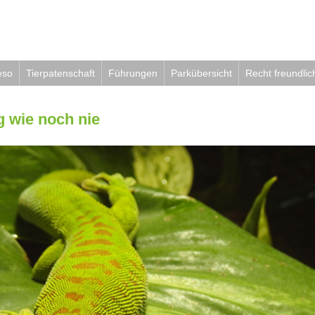
eso
Tierpatenschaft
Führungen
Parkübersicht
Recht freundlic
g wie noch nie