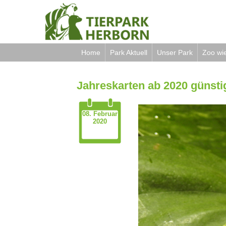
Home
Park Aktuell
Unser Park
Zoo wi
Jahreskarten ab 2020 günsti
08. Februar
2020