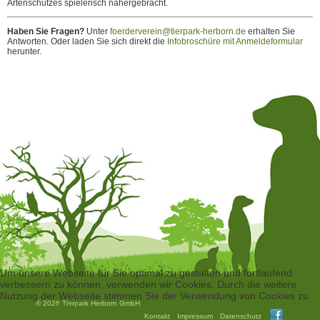
Artenschutzes spielerisch nähergebracht.
Haben Sie Fragen?
Unter
foerderverein@tierpark-herborn.de
erhalten Sie
Antworten. Oder laden Sie sich direkt die
Infobroschüre mit Anmeldeformular
herunter.
Um unsere Webseite für Sie optimal zu gestalten und fortlaufend
verbessern zu können, verwenden wir Cookies. Durch die weitere
Nutzung der Webseite stimmen Sie der Verwendung von Cookies zu.
© 2026 Tierpark Herborn GmbH
Akzeptieren
Ablehnen
Kontakt
Impressum
Datenschutz
Weitere Informationen