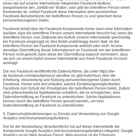
einen der auf unserer Internetseite integrierten Facebook-Buttons,
beispielsweise den „Gefällt mir“-Button, oder gibt die betroffene Person einen
Kommentar ab, ordnet Facebook diese Information dem persönlichen
Facebook-Benutzerkonto der betroffenen Person zu und speichert diese
personenbezogenen Daten.
Facebook erhält über die Facebook-Komponente immer dann eine Information
darüber, dass die betroffene Person unsere Internetseite besucht hat, wenn die
betroffene Person zum Zeitpunkt des Aufrufs unserer Internetseite gleichzeitig
bei Facebook eingeloggt ist; dies findet unabhängig davon statt, ob die
betroffene Person die Facebook-Komponente anklickt oder nicht. Ist eine
derartige Übermittlung dieser Informationen an Facebook von der betroffenen
Person nicht gewollt, kann diese die Übermittlung dadurch verhindern, dass
sie sich vor einem Aufruf unserer Internetseite aus ihrem Facebook-Account
ausloggt.
Die von Facebook veröffentlichte Datenrichtlinie, die unter https://de-
de.facebook.com/about/privacy/ abrufbar ist, gibt Aufschluss über die
Erhebung, Verarbeitung und Nutzung personenbezogener Daten durch
Facebook. Ferner wird dort erläutert, welche Einstellungsmöglichkeiten
Facebook zum Schutz der Privatsphäre der betroffenen Person bietet. Zudem
sind unterschiedliche Applikationen erhältlich, die es ermöglichen, eine
Datenübermittlung an Facebook zu unterdrücken. Solche Applikationen
können durch die betroffene Person genutzt werden, um eine
Datenübermittlung an Facebook zu unterdrücken.
9. Datenschutzbestimmungen zu Einsatz und Verwendung von Google
Analytics (mit Anonymisierungsfunktion)
Der für die Verarbeitung Verantwortliche hat auf dieser Internetseite die
Komponente Google Analytics (mit Anonymisierungsfunktion) integriert. Google
Analytics ist ein Web-Analyse-Dienst. Web-Analyse ist die Erhebung,