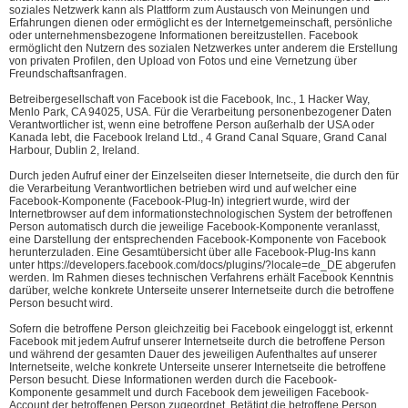
soziales Netzwerk kann als Plattform zum Austausch von Meinungen und
Erfahrungen dienen oder ermöglicht es der Internetgemeinschaft, persönliche
oder unternehmensbezogene Informationen bereitzustellen. Facebook
ermöglicht den Nutzern des sozialen Netzwerkes unter anderem die Erstellung
von privaten Profilen, den Upload von Fotos und eine Vernetzung über
Freundschaftsanfragen.
Betreibergesellschaft von Facebook ist die Facebook, Inc., 1 Hacker Way,
Menlo Park, CA 94025, USA. Für die Verarbeitung personenbezogener Daten
Verantwortlicher ist, wenn eine betroffene Person außerhalb der USA oder
Kanada lebt, die Facebook Ireland Ltd., 4 Grand Canal Square, Grand Canal
Harbour, Dublin 2, Ireland.
Durch jeden Aufruf einer der Einzelseiten dieser Internetseite, die durch den für
die Verarbeitung Verantwortlichen betrieben wird und auf welcher eine
Facebook-Komponente (Facebook-Plug-In) integriert wurde, wird der
Internetbrowser auf dem informationstechnologischen System der betroffenen
Person automatisch durch die jeweilige Facebook-Komponente veranlasst,
eine Darstellung der entsprechenden Facebook-Komponente von Facebook
herunterzuladen. Eine Gesamtübersicht über alle Facebook-Plug-Ins kann
unter https://developers.facebook.com/docs/plugins/?locale=de_DE abgerufen
werden. Im Rahmen dieses technischen Verfahrens erhält Facebook Kenntnis
darüber, welche konkrete Unterseite unserer Internetseite durch die betroffene
Person besucht wird.
Sofern die betroffene Person gleichzeitig bei Facebook eingeloggt ist, erkennt
Facebook mit jedem Aufruf unserer Internetseite durch die betroffene Person
und während der gesamten Dauer des jeweiligen Aufenthaltes auf unserer
Internetseite, welche konkrete Unterseite unserer Internetseite die betroffene
Person besucht. Diese Informationen werden durch die Facebook-
Komponente gesammelt und durch Facebook dem jeweiligen Facebook-
Account der betroffenen Person zugeordnet. Betätigt die betroffene Person