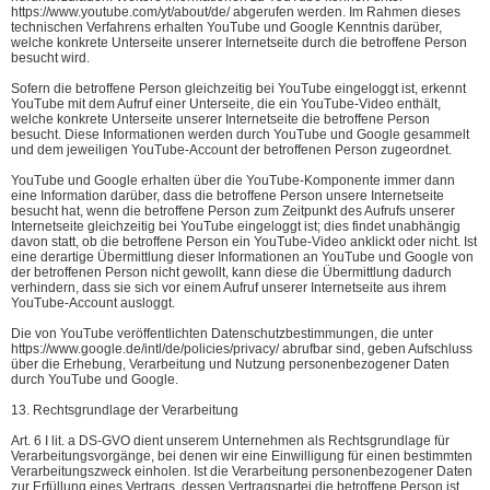
https://www.youtube.com/yt/about/de/ abgerufen werden. Im Rahmen dieses
technischen Verfahrens erhalten YouTube und Google Kenntnis darüber,
welche konkrete Unterseite unserer Internetseite durch die betroffene Person
besucht wird.
Sofern die betroffene Person gleichzeitig bei YouTube eingeloggt ist, erkennt
YouTube mit dem Aufruf einer Unterseite, die ein YouTube-Video enthält,
welche konkrete Unterseite unserer Internetseite die betroffene Person
besucht. Diese Informationen werden durch YouTube und Google gesammelt
und dem jeweiligen YouTube-Account der betroffenen Person zugeordnet.
YouTube und Google erhalten über die YouTube-Komponente immer dann
eine Information darüber, dass die betroffene Person unsere Internetseite
besucht hat, wenn die betroffene Person zum Zeitpunkt des Aufrufs unserer
Internetseite gleichzeitig bei YouTube eingeloggt ist; dies findet unabhängig
davon statt, ob die betroffene Person ein YouTube-Video anklickt oder nicht. Ist
eine derartige Übermittlung dieser Informationen an YouTube und Google von
der betroffenen Person nicht gewollt, kann diese die Übermittlung dadurch
verhindern, dass sie sich vor einem Aufruf unserer Internetseite aus ihrem
YouTube-Account ausloggt.
Die von YouTube veröffentlichten Datenschutzbestimmungen, die unter
https://www.google.de/intl/de/policies/privacy/ abrufbar sind, geben Aufschluss
über die Erhebung, Verarbeitung und Nutzung personenbezogener Daten
durch YouTube und Google.
13. Rechtsgrundlage der Verarbeitung
Art. 6 I lit. a DS-GVO dient unserem Unternehmen als Rechtsgrundlage für
Verarbeitungsvorgänge, bei denen wir eine Einwilligung für einen bestimmten
Verarbeitungszweck einholen. Ist die Verarbeitung personenbezogener Daten
zur Erfüllung eines Vertrags, dessen Vertragspartei die betroffene Person ist,