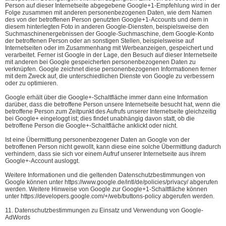
Person auf dieser Internetseite abgegebene Google+1-Empfehlung wird in der
Folge zusammen mit anderen personenbezogenen Daten, wie dem Namen
des von der betroffenen Person genutzten Google+1-Accounts und dem in
diesem hinterlegten Foto in anderen Google-Diensten, beispielsweise den
Suchmaschinenergebnissen der Google-Suchmaschine, dem Google-Konto
der betroffenen Person oder an sonstigen Stellen, beispielsweise auf
Internetseiten oder im Zusammenhang mit Werbeanzeigen, gespeichert und
verarbeitet. Ferner ist Google in der Lage, den Besuch auf dieser Internetseite
mit anderen bei Google gespeicherten personenbezogenen Daten zu
verknüpfen. Google zeichnet diese personenbezogenen Informationen ferner
mit dem Zweck auf, die unterschiedlichen Dienste von Google zu verbessern
oder zu optimieren.
Google erhält über die Google+-Schaltfläche immer dann eine Information
darüber, dass die betroffene Person unsere Internetseite besucht hat, wenn die
betroffene Person zum Zeitpunkt des Aufrufs unserer Internetseite gleichzeitig
bei Google+ eingeloggt ist; dies findet unabhängig davon statt, ob die
betroffene Person die Google+-Schaltfläche anklickt oder nicht.
Ist eine Übermittlung personenbezogener Daten an Google von der
betroffenen Person nicht gewollt, kann diese eine solche Übermittlung dadurch
verhindern, dass sie sich vor einem Aufruf unserer Internetseite aus ihrem
Google+-Account ausloggt.
Weitere Informationen und die geltenden Datenschutzbestimmungen von
Google können unter https://www.google.de/intl/de/policies/privacy/ abgerufen
werden. Weitere Hinweise von Google zur Google+1-Schaltfläche können
unter https://developers.google.com/+/web/buttons-policy abgerufen werden.
11. Datenschutzbestimmungen zu Einsatz und Verwendung von Google-
AdWords