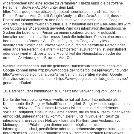
widersprechen und eine solche zu verhindern. Hierzu muss die betroffene
Person ein Browser-Add-On unter dem Link
https://tools.google.com/dlpage/gaoptout herunterladen und installieren.
Dieses Browser-Add-On teilt Google Analytics über JavaScript mit, dass keine
Daten und Informationen zu den Besuchen von Internetseiten an Google
Analytics übermittelt werden dürfen. Die Installation des Browser-Add-Ons wird
von Google als Widerspruch gewertet. Wird das informationstechnologische
System der betroffenen Person zu einem späteren Zeitpunkt gelöscht,
formatiert oder neu installiert, muss durch die betroffene Person eine erneute
Installation des Browser-Add-Ons erfolgen, um Google Analytics zu
deaktivieren. Sofern das Browser-Add-On durch die betroffene Person oder
einer anderen Person, die ihrem Machtbereich zuzurechnen ist, deinstalliert
oder deaktiviert wird, besteht die Möglichkeit der Neuinstallation oder der
erneuten Aktivierung des Browser-Add-Ons.
Weitere Informationen und die geltenden Datenschutzbestimmungen von
Google können unter https://www.google.de/intl/de/policies/privacy/ und unter
http://www.google.com/analytics/terms/de.html abgerufen werden. Google
Analytics wird unter diesem Link https://www.google.com/intl/de_de/analytics/
genauer erläutert.
10. Datenschutzbestimmungen zu Einsatz und Verwendung von Google+
Der für die Verarbeitung Verantwortliche hat auf dieser Internetseite als
Komponente die Google+ Schaltfläche integriert. Google+ ist ein sogenanntes
soziales Netzwerk. Ein soziales Netzwerk ist ein im Internet betriebener
sozialer Treffpunkt, eine Online-Gemeinschaft, die es den Nutzern in der Regel
ermöglicht, untereinander zu kommunizieren und im virtuellen Raum zu
interagieren. Ein soziales Netzwerk kann als Plattform zum Austausch von
Meinungen und Erfahrungen dienen oder ermöglicht es der
Internetgemeinschaft, persönliche oder unternehmensbezogene Informationen
bereitzustellen. Google+ ermöglicht den Nutzern des sozialen Netzwerkes