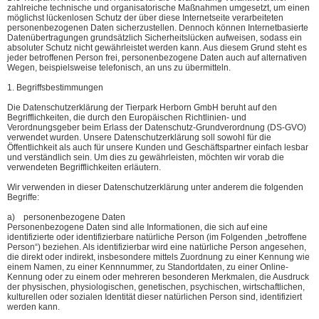
zahlreiche technische und organisatorische Maßnahmen umgesetzt, um einen
möglichst lückenlosen Schutz der über diese Internetseite verarbeiteten
personenbezogenen Daten sicherzustellen. Dennoch können Internetbasierte
Datenübertragungen grundsätzlich Sicherheitslücken aufweisen, sodass ein
absoluter Schutz nicht gewährleistet werden kann. Aus diesem Grund steht es
jeder betroffenen Person frei, personenbezogene Daten auch auf alternativen
Wegen, beispielsweise telefonisch, an uns zu übermitteln.
1. Begriffsbestimmungen
Die Datenschutzerklärung der Tierpark Herborn GmbH beruht auf den
Begrifflichkeiten, die durch den Europäischen Richtlinien- und
Verordnungsgeber beim Erlass der Datenschutz-Grundverordnung (DS-GVO)
verwendet wurden. Unsere Datenschutzerklärung soll sowohl für die
Öffentlichkeit als auch für unsere Kunden und Geschäftspartner einfach lesbar
und verständlich sein. Um dies zu gewährleisten, möchten wir vorab die
verwendeten Begrifflichkeiten erläutern.
Wir verwenden in dieser Datenschutzerklärung unter anderem die folgenden
Begriffe:
a) personenbezogene Daten
Personenbezogene Daten sind alle Informationen, die sich auf eine
identifizierte oder identifizierbare natürliche Person (im Folgenden „betroffene
Person“) beziehen. Als identifizierbar wird eine natürliche Person angesehen,
die direkt oder indirekt, insbesondere mittels Zuordnung zu einer Kennung wie
einem Namen, zu einer Kennnummer, zu Standortdaten, zu einer Online-
Kennung oder zu einem oder mehreren besonderen Merkmalen, die Ausdruck
der physischen, physiologischen, genetischen, psychischen, wirtschaftlichen,
kulturellen oder sozialen Identität dieser natürlichen Person sind, identifiziert
werden kann.