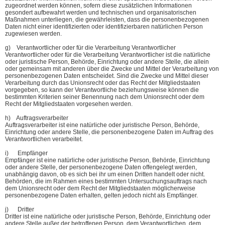
zugeordnet werden können, sofern diese zusätzlichen Informationen
gesondert aufbewahrt werden und technischen und organisatorischen
Maßnahmen unterliegen, die gewährleisten, dass die personenbezogenen
Daten nicht einer identifizierten oder identifizierbaren natürlichen Person
zugewiesen werden.
g) Verantwortlicher oder für die Verarbeitung Verantwortlicher
Verantwortlicher oder für die Verarbeitung Verantwortlicher ist die natürliche
oder juristische Person, Behörde, Einrichtung oder andere Stelle, die allein
oder gemeinsam mit anderen über die Zwecke und Mittel der Verarbeitung von
personenbezogenen Daten entscheidet. Sind die Zwecke und Mittel dieser
Verarbeitung durch das Unionsrecht oder das Recht der Mitgliedstaaten
vorgegeben, so kann der Verantwortliche beziehungsweise können die
bestimmten Kriterien seiner Benennung nach dem Unionsrecht oder dem
Recht der Mitgliedstaaten vorgesehen werden.
h) Auftragsverarbeiter
Auftragsverarbeiter ist eine natürliche oder juristische Person, Behörde,
Einrichtung oder andere Stelle, die personenbezogene Daten im Auftrag des
Verantwortlichen verarbeitet.
i) Empfänger
Empfänger ist eine natürliche oder juristische Person, Behörde, Einrichtung
oder andere Stelle, der personenbezogene Daten offengelegt werden,
unabhängig davon, ob es sich bei ihr um einen Dritten handelt oder nicht.
Behörden, die im Rahmen eines bestimmten Untersuchungsauftrags nach
dem Unionsrecht oder dem Recht der Mitgliedstaaten möglicherweise
personenbezogene Daten erhalten, gelten jedoch nicht als Empfänger.
j) Dritter
Dritter ist eine natürliche oder juristische Person, Behörde, Einrichtung oder
andere Stelle außer der betroffenen Person, dem Verantwortlichen, dem