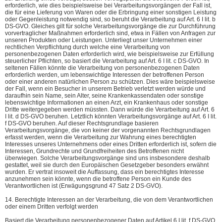
erforderlich, wie dies beispielsweise bei Verarbeitungsvorgängen der Fall ist,
die für eine Lieferung von Waren oder die Erbringung einer sonstigen Leistung
oder Gegenleistung notwendig sind, so beruht die Verarbeitung auf Art. 6 I lit. b
DS-GVO. Gleiches gilt für solche Verarbeitungsvorgänge die zur Durchführung
vorvertraglicher Maßnahmen erforderlich sind, etwa in Fällen von Anfragen zur
unseren Produkten oder Leistungen. Unterliegt unser Unternehmen einer
rechtlichen Verpflichtung durch welche eine Verarbeitung von
personenbezogenen Daten erforderlich wird, wie beispielsweise zur Erfüllung
steuerlicher Pflichten, so basiert die Verarbeitung auf Art. 6 I lit. c DS-GVO. In
seltenen Fällen könnte die Verarbeitung von personenbezogenen Daten
erforderlich werden, um lebenswichtige Interessen der betroffenen Person
oder einer anderen natürlichen Person zu schützen. Dies wäre beispielsweise
der Fall, wenn ein Besucher in unserem Betrieb verletzt werden würde und
daraufhin sein Name, sein Alter, seine Krankenkassendaten oder sonstige
lebenswichtige Informationen an einen Arzt, ein Krankenhaus oder sonstige
Dritte weitergegeben werden müssten. Dann würde die Verarbeitung auf Art. 6
I lit. d DS-GVO beruhen. Letztlich könnten Verarbeitungsvorgänge auf Art. 6 I lit.
f DS-GVO beruhen. Auf dieser Rechtsgrundlage basieren
Verarbeitungsvorgänge, die von keiner der vorgenannten Rechtsgrundlagen
erfasst werden, wenn die Verarbeitung zur Wahrung eines berechtigten
Interesses unseres Unternehmens oder eines Dritten erforderlich ist, sofern die
Interessen, Grundrechte und Grundfreiheiten des Betroffenen nicht
überwiegen. Solche Verarbeitungsvorgänge sind uns insbesondere deshalb
gestattet, weil sie durch den Europäischen Gesetzgeber besonders erwähnt
wurden. Er vertrat insoweit die Auffassung, dass ein berechtigtes Interesse
anzunehmen sein könnte, wenn die betroffene Person ein Kunde des
Verantwortlichen ist (Erwägungsgrund 47 Satz 2 DS-GVO).
14. Berechtigte Interessen an der Verarbeitung, die von dem Verantwortlichen
oder einem Dritten verfolgt werden
Basiert die Verarbeitung personenbezogener Daten auf Artikel 6 I lit. f DS-GVO