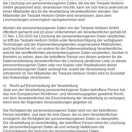
die Löschung von personenbezogenen Daten, die bei der Tierpark Herborn
GmbH gespeichert sind, veranlassen möchte, kann sie sich hierzu jederzeit an
einen Mitarbeiter des für die Verarbeitung Verantwortlichen wenden. Der
Mitarbeiter der Tierpark Herborn GmbH wird veranlassen, dass dem
Löschverlangen unverzüglich nachgekommen wird.
Wurden die personenbezogenen Daten von der Tierpark Herborn GmbH
öffentlich gemacht und ist unser Unternehmen als Verantwortlicher gemäß Art.
17 Abs. 1 DS-GVO zur Löschung der personenbezogenen Daten verpflichtet,
so trifft die Tierpark Herborn GmbH unter Berücksichtigung der verfügbaren
Technologie und der Implementierungskosten angemessene Maßnahmen,
auch technischer Art, um andere für die Datenverarbeitung Verantwortliche,
welche die veröffentlichten personenbezogenen Daten verarbeiten, darüber in
Kenntnis zu setzen, dass die betroffene Person von diesen anderen für die
Datenverarbeitung Verantwortlichen die Löschung sämtlicher Links zu diesen
personenbezogenen Daten oder von Kopien oder Replikationen dieser
personenbezogenen Daten verlangt hat, soweit die Verarbeitung nicht
erforderlich ist. Der Mitarbeiter der Tierpark Herborn GmbH wird im Einzelfall
das Notwendige veranlassen.
e) Recht auf Einschränkung der Verarbeitung
Jede von der Verarbeitung personenbezogener Daten betroffene Person hat
das vom Europäischen Richtlinien- und Verordnungsgeber gewährte Recht,
von dem Verantwortlichen die Einschränkung der Verarbeitung zu verlangen,
wenn eine der folgenden Voraussetzungen gegeben ist:
Die Richtigkeit der personenbezogenen Daten wird von der betroffenen
Person bestritten, und zwar für eine Dauer, die es dem Verantwortlichen
ermöglicht, die Richtigkeit der personenbezogenen Daten zu überprüfen.
Die Verarbeitung ist unrechtmäßig, die betroffene Person lehnt die Löschung
der personenbezogenen Daten ab und verlangt stattdessen die
Einschränkung der Nutzung der personenbezogenen Daten.