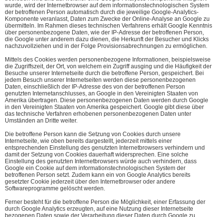
wurde, wird der Internetbrowser auf dem informationstechnologischen System
der betroffenen Person automatisch durch die jeweilige Google-Analytics-
Komponente veranlasst, Daten zum Zwecke der Online-Analyse an Google zu
übermitteln. Im Rahmen dieses technischen Verfahrens erhält Google Kenntnis
über personenbezogene Daten, wie der IP-Adresse der betroffenen Person,
die Google unter anderem dazu dienen, die Herkunft der Besucher und Klicks
nachzuvollziehen und in der Folge Provisionsabrechnungen zu ermöglichen.
Mittels des Cookies werden personenbezogene Informationen, beispielsweise
die Zugriffszeit, der Ort, von welchem ein Zugriff ausging und die Häufigkeit der
Besuche unserer Internetseite durch die betroffene Person, gespeichert. Bei
jedem Besuch unserer Internetseiten werden diese personenbezogenen
Daten, einschließlich der IP-Adresse des von der betroffenen Person
genutzten Internetanschlusses, an Google in den Vereinigten Staaten von
Amerika übertragen. Diese personenbezogenen Daten werden durch Google
in den Vereinigten Staaten von Amerika gespeichert. Google gibt diese über
das technische Verfahren erhobenen personenbezogenen Daten unter
Umständen an Dritte weiter.
Die betroffene Person kann die Setzung von Cookies durch unsere
Internetseite, wie oben bereits dargestellt, jederzeit mittels einer
entsprechenden Einstellung des genutzten Internetbrowsers verhindern und
damit der Setzung von Cookies dauerhaft widersprechen. Eine solche
Einstellung des genutzten Internetbrowsers würde auch verhindern, dass
Google ein Cookie auf dem informationstechnologischen System der
betroffenen Person setzt. Zudem kann ein von Google Analytics bereits
gesetzter Cookie jederzeit über den Internetbrowser oder andere
Softwareprogramme gelöscht werden.
Ferner besteht für die betroffene Person die Möglichkeit, einer Erfassung der
durch Google Analytics erzeugten, auf eine Nutzung dieser Internetseite
bezogenen Daten sowie der Verarbeitung dieser Daten durch Google zu