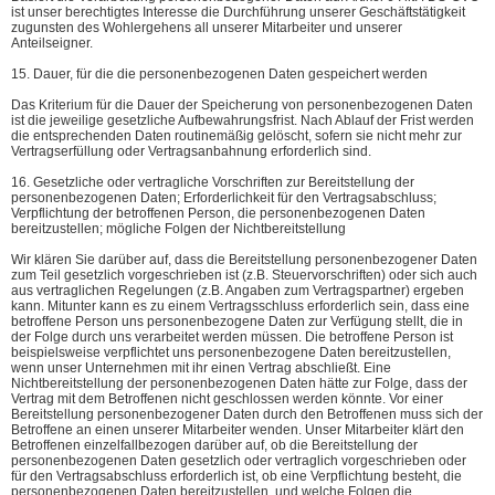
ist unser berechtigtes Interesse die Durchführung unserer Geschäftstätigkeit
zugunsten des Wohlergehens all unserer Mitarbeiter und unserer
Anteilseigner.
15. Dauer, für die die personenbezogenen Daten gespeichert werden
Das Kriterium für die Dauer der Speicherung von personenbezogenen Daten
ist die jeweilige gesetzliche Aufbewahrungsfrist. Nach Ablauf der Frist werden
die entsprechenden Daten routinemäßig gelöscht, sofern sie nicht mehr zur
Vertragserfüllung oder Vertragsanbahnung erforderlich sind.
16. Gesetzliche oder vertragliche Vorschriften zur Bereitstellung der
personenbezogenen Daten; Erforderlichkeit für den Vertragsabschluss;
Verpflichtung der betroffenen Person, die personenbezogenen Daten
bereitzustellen; mögliche Folgen der Nichtbereitstellung
Wir klären Sie darüber auf, dass die Bereitstellung personenbezogener Daten
zum Teil gesetzlich vorgeschrieben ist (z.B. Steuervorschriften) oder sich auch
aus vertraglichen Regelungen (z.B. Angaben zum Vertragspartner) ergeben
kann. Mitunter kann es zu einem Vertragsschluss erforderlich sein, dass eine
betroffene Person uns personenbezogene Daten zur Verfügung stellt, die in
der Folge durch uns verarbeitet werden müssen. Die betroffene Person ist
beispielsweise verpflichtet uns personenbezogene Daten bereitzustellen,
wenn unser Unternehmen mit ihr einen Vertrag abschließt. Eine
Nichtbereitstellung der personenbezogenen Daten hätte zur Folge, dass der
Vertrag mit dem Betroffenen nicht geschlossen werden könnte. Vor einer
Bereitstellung personenbezogener Daten durch den Betroffenen muss sich der
Betroffene an einen unserer Mitarbeiter wenden. Unser Mitarbeiter klärt den
Betroffenen einzelfallbezogen darüber auf, ob die Bereitstellung der
personenbezogenen Daten gesetzlich oder vertraglich vorgeschrieben oder
für den Vertragsabschluss erforderlich ist, ob eine Verpflichtung besteht, die
personenbezogenen Daten bereitzustellen, und welche Folgen die