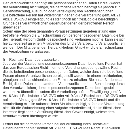
Der Verantwortliche benötigt die personenbezogenen Daten für die Zwecke
der Verarbeitung nicht länger, die betroffene Person benötigt sie jedoch zur
Geltendmachung, Ausübung oder Verteidigung von Rechtsansprüchen.
Die betroffene Person hat Widerspruch gegen die Verarbeitung gem. Art. 21
Abs. 1 DS-GVO eingelegt und es steht noch nicht fest, ob die berechtigten
Gründe des Verantwortlichen gegenüber denen der betroffenen Person
überwiegen.
Sofern eine der oben genannten Voraussetzungen gegeben ist und eine
betroffene Person die Einschränkung von personenbezogenen Daten, die bei
der Tierpark Herborn GmbH gespeichert sind, verlangen möchte, kann sie sich
hierzu jederzeit an einen Mitarbeiter des für die Verarbeitung Verantwortlichen
wenden. Der Mitarbeiter der Tierpark Herborn GmbH wird die Einschränkung
der Verarbeitung veranlassen.
f) Recht auf Datenübertragbarkeit
Jede von der Verarbeitung personenbezogener Daten betroffene Person hat
das vom Europäischen Richtlinien- und Verordnungsgeber gewährte Recht,
die sie betreffenden personenbezogenen Daten, welche durch die betroffene
Person einem Verantwortlichen bereitgestellt wurden, in einem strukturierten,
gängigen und maschinenlesbaren Format zu erhalten. Sie hat außerdem das
Recht, diese Daten einem anderen Verantwortlichen ohne Behinderung durch
den Verantwortlichen, dem die personenbezogenen Daten bereitgestellt
wurden, zu übermitteln, sofern die Verarbeitung auf der Einwilligung gemäß
Art. 6 Abs. 1 Buchstabe a DS-GVO oder Art. 9 Abs. 2 Buchstabe a DS-GVO oder
auf einem Vertrag gemäß Art. 6 Abs. 1 Buchstabe b DS-GVO beruht und die
Verarbeitung mithilfe automatisierter Verfahren erfolgt, sofern die Verarbeitung
nicht für die Wahrnehmung einer Aufgabe erforderlich ist, die im öffentlichen
Interesse liegt oder in Ausübung öffentlicher Gewalt erfolgt, welche dem
Verantwortlichen übertragen wurde.
Ferner hat die betroffene Person bei der Ausübung ihres Rechts auf
Datenübertragbarkeit gemäß Art. 20 Abs. 1 DS-GVO das Recht, zu erwirken,