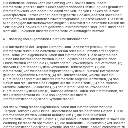
Die betroffene Person kann die Setzung von Cookies durch unsere
Internetseite jederzeit mittels einer entsprechenden Einstellung des genutzten
Internetbrowsers verhindern und damit der Setzung von Cookies dauerhaft
widersprechen. Ferner können bereits gesetzte Cookies jederzeit über einen
Internetbrowser oder andere Softwareprogramme gelöscht werden. Dies ist in
allen gängigen Internetbrowsern möglich. Deaktiviert die betroffene Person die
Setzung von Cookies in dem genutzten Internetbrowser, sind unter Umständen
nicht alle Funktionen unserer Internetseite vollumfänglich nutzbar.
4. Erfassung von allgemeinen Daten und Informationen
Die Internetseite der Tierpark Herborn GmbH erfasst mit jedem Aufruf der
Internetseite durch eine betroffene Person oder ein automatisiertes System
eine Reihe von allgemeinen Daten und Informationen. Diese allgemeinen
Daten und Informationen werden in den Logfiles des Servers gespeichert.
Erfasst werden können die (1) verwendeten Browsertypen und Versionen, (2)
das vom zugreifenden System verwendete Betriebssystem, (3) die
Internetseite, von welcher ein zugreifendes System auf unsere Internetseite
gelangt (sogenannte Referrer), (4) die Unterwebseiten, welche über ein
zugreifendes System auf unserer Internetseite angesteuert werden, (5) das
Datum und die Uhrzeit eines Zugriffs auf die Internetseite, (6) eine Internet-
Protokoll-Adresse (IP-Adresse), (7) der Internet-Service-Provider des
zugreifenden Systems und (8) sonstige ähnliche Daten und Informationen, die
der Gefahrenabwehr im Falle von Angriffen auf unsere
informationstechnologischen Systeme dienen.
Bei der Nutzung dieser allgemeinen Daten und Informationen zieht die
Tierpark Herborn GmbH keine Rückschlüsse auf die betroffene Person. Diese
Informationen werden vielmehr benötigt, um (1) die Inhalte unserer
Internetseite korrekt auszuliefern, (2) die Inhalte unserer Internetseite sowie die
Werbung für diese zu optimieren, (3) die dauerhafte Funktionsfähigkeit unserer
informationstechnologischen Systeme und der Technik unserer Internetseite zu