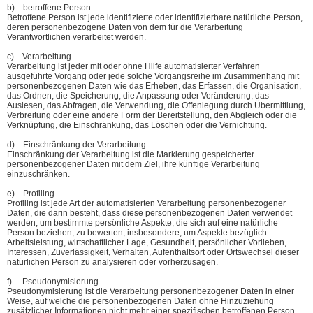
b) betroffene Person
Betroffene Person ist jede identifizierte oder identifizierbare natürliche Person,
deren personenbezogene Daten von dem für die Verarbeitung
Verantwortlichen verarbeitet werden.
c) Verarbeitung
Verarbeitung ist jeder mit oder ohne Hilfe automatisierter Verfahren
ausgeführte Vorgang oder jede solche Vorgangsreihe im Zusammenhang mit
personenbezogenen Daten wie das Erheben, das Erfassen, die Organisation,
das Ordnen, die Speicherung, die Anpassung oder Veränderung, das
Auslesen, das Abfragen, die Verwendung, die Offenlegung durch Übermittlung,
Verbreitung oder eine andere Form der Bereitstellung, den Abgleich oder die
Verknüpfung, die Einschränkung, das Löschen oder die Vernichtung.
d) Einschränkung der Verarbeitung
Einschränkung der Verarbeitung ist die Markierung gespeicherter
personenbezogener Daten mit dem Ziel, ihre künftige Verarbeitung
einzuschränken.
e) Profiling
Profiling ist jede Art der automatisierten Verarbeitung personenbezogener
Daten, die darin besteht, dass diese personenbezogenen Daten verwendet
werden, um bestimmte persönliche Aspekte, die sich auf eine natürliche
Person beziehen, zu bewerten, insbesondere, um Aspekte bezüglich
Arbeitsleistung, wirtschaftlicher Lage, Gesundheit, persönlicher Vorlieben,
Interessen, Zuverlässigkeit, Verhalten, Aufenthaltsort oder Ortswechsel dieser
natürlichen Person zu analysieren oder vorherzusagen.
f) Pseudonymisierung
Pseudonymisierung ist die Verarbeitung personenbezogener Daten in einer
Weise, auf welche die personenbezogenen Daten ohne Hinzuziehung
zusätzlicher Informationen nicht mehr einer spezifischen betroffenen Person