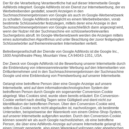
Der für die Verarbeitung Verantwortliche hat auf dieser Internetseite Google
AdWords integriert. Google AdWords ist ein Dienst zur Internetwerbung, der es
Werbetreibenden gestattet, sowohl Anzeigen in den
Suchmaschinenergebnissen von Google als auch im Google-Werbenetzwerk
zu schalten. Google AdWords ermöglicht es einem Werbetreibenden, vorab
bestimmte Schlüsselwörter festzulegen, mittels derer eine Anzeige in den
Suchmaschinenergebnissen von Google ausschließlich dann angezeigt wird,
wenn der Nutzer mit der Suchmaschine ein schlüsselwortrelevantes
Suchergebnis abruft. Im Google-Werbenetzwerk werden die Anzeigen mittels
eines automatischen Algorithmus und unter Beachtung der zuvor festgelegten
Schlüsselwörter auf themenrelevanten Internetseiten verteilt.
Betreibergesellschaft der Dienste von Google AdWords ist die Google Inc.,
1600 Amphitheatre Pkwy, Mountain View, CA 94043-1351, USA.
Der Zweck von Google AdWords ist die Bewerbung unserer Internetseite durch
die Einblendung von interessenrelevanter Werbung auf den Internetseiten von
Drittunternehmen und in den Suchmaschinenergebnissen der Suchmaschine
Google und eine Einblendung von Fremdwerbung auf unserer Internetseite.
Gelangt eine betroffene Person über eine Google-Anzeige auf unsere
Internetseite, wird auf dem informationstechnologischen System der
betroffenen Person durch Google ein sogenannter Conversion-Cookie
abgelegt. Was Cookies sind, wurde oben bereits erläutert. Ein Conversion-
Cookie verliert nach dreißig Tagen seine Gültigkeit und dient nicht zur
Identifikation der betroffenen Person. Über den Conversion-Cookie wird,
sofern das Cookie noch nicht abgelaufen ist, nachvollzogen, ob bestimmte
Unterseiten, beispielsweise der Warenkorb von einem Online-Shop-System,
auf unserer Internetseite aufgerufen wurden. Durch den Conversion-Cookie
können sowohl wir als auch Google nachvollziehen, ob eine betroffene
Person, die über eine AdWords-Anzeige auf unsere Internetseite gelangt ist,
einen Umsatz generierte, also einen Warenkauf vollzogen oder abgebrochen