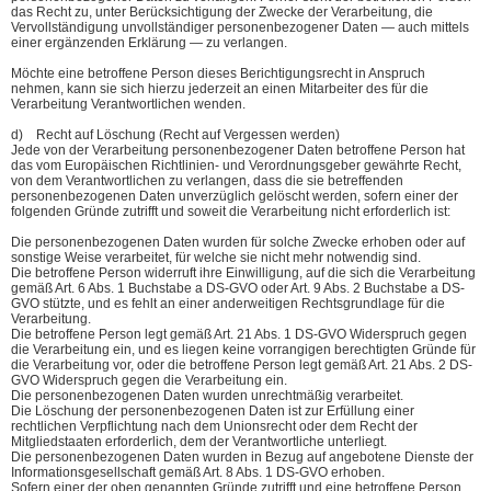
das Recht zu, unter Berücksichtigung der Zwecke der Verarbeitung, die
Vervollständigung unvollständiger personenbezogener Daten — auch mittels
einer ergänzenden Erklärung — zu verlangen.
Möchte eine betroffene Person dieses Berichtigungsrecht in Anspruch
nehmen, kann sie sich hierzu jederzeit an einen Mitarbeiter des für die
Verarbeitung Verantwortlichen wenden.
d) Recht auf Löschung (Recht auf Vergessen werden)
Jede von der Verarbeitung personenbezogener Daten betroffene Person hat
das vom Europäischen Richtlinien- und Verordnungsgeber gewährte Recht,
von dem Verantwortlichen zu verlangen, dass die sie betreffenden
personenbezogenen Daten unverzüglich gelöscht werden, sofern einer der
folgenden Gründe zutrifft und soweit die Verarbeitung nicht erforderlich ist:
Die personenbezogenen Daten wurden für solche Zwecke erhoben oder auf
sonstige Weise verarbeitet, für welche sie nicht mehr notwendig sind.
Die betroffene Person widerruft ihre Einwilligung, auf die sich die Verarbeitung
gemäß Art. 6 Abs. 1 Buchstabe a DS-GVO oder Art. 9 Abs. 2 Buchstabe a DS-
GVO stützte, und es fehlt an einer anderweitigen Rechtsgrundlage für die
Verarbeitung.
Die betroffene Person legt gemäß Art. 21 Abs. 1 DS-GVO Widerspruch gegen
die Verarbeitung ein, und es liegen keine vorrangigen berechtigten Gründe für
die Verarbeitung vor, oder die betroffene Person legt gemäß Art. 21 Abs. 2 DS-
GVO Widerspruch gegen die Verarbeitung ein.
Die personenbezogenen Daten wurden unrechtmäßig verarbeitet.
Die Löschung der personenbezogenen Daten ist zur Erfüllung einer
rechtlichen Verpflichtung nach dem Unionsrecht oder dem Recht der
Mitgliedstaaten erforderlich, dem der Verantwortliche unterliegt.
Die personenbezogenen Daten wurden in Bezug auf angebotene Dienste der
Informationsgesellschaft gemäß Art. 8 Abs. 1 DS-GVO erhoben.
Sofern einer der oben genannten Gründe zutrifft und eine betroffene Person