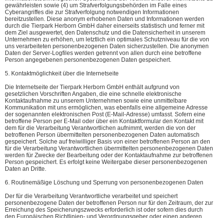
gewährleisten sowie (4) um Strafverfolgungsbehörden im Falle eines
Cyberangriffes die zur Strafverfolgung notwendigen Informationen
bereitzustellen. Diese anonym erhobenen Daten und Informationen werden
durch die Tierpark Herborn GmbH daher einerseits statistisch und ferner mit
dem Ziel ausgewertet, den Datenschutz und die Datensicherheit in unserem
Unternehmen zu erhöhen, um letztlich ein optimales Schutzniveau für die von
uns verarbeiteten personenbezogenen Daten sicherzustellen. Die anonymen
Daten der Server-Logfiles werden getrennt von allen durch eine betroffene
Person angegebenen personenbezogenen Daten gespeichert.
5. Kontaktmöglichkeit über die Internetseite
Die Internetseite der Tierpark Herborn GmbH enthält aufgrund von
gesetzlichen Vorschriften Angaben, die eine schnelle elektronische
Kontaktaufnahme zu unserem Unternehmen sowie eine unmittelbare
Kommunikation mit uns ermöglichen, was ebenfalls eine allgemeine Adresse
der sogenannten elektronischen Post (E-Mail-Adresse) umfasst. Sofern eine
betroffene Person per E-Mail oder über ein Kontaktformular den Kontakt mit
dem für die Verarbeitung Verantwortlichen aufnimmt, werden die von der
betroffenen Person übermittelten personenbezogenen Daten automatisch
gespeichert. Solche auf freiwilliger Basis von einer betroffenen Person an den
für die Verarbeitung Verantwortlichen übermittelten personenbezogenen Daten
werden für Zwecke der Bearbeitung oder der Kontaktaufnahme zur betroffenen
Person gespeichert. Es erfolgt keine Weitergabe dieser personenbezogenen
Daten an Dritte.
6. Routinemäßige Löschung und Sperrung von personenbezogenen Daten
Der für die Verarbeitung Verantwortliche verarbeitet und speichert
personenbezogene Daten der betroffenen Person nur für den Zeitraum, der zur
Erreichung des Speicherungszwecks erforderlich ist oder sofern dies durch
den Europäischen Richtlinien- und Verordnungsgeber oder einen anderen