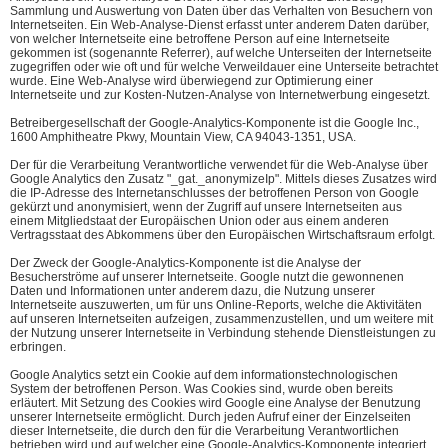
Sammlung und Auswertung von Daten über das Verhalten von Besuchern von
Internetseiten. Ein Web-Analyse-Dienst erfasst unter anderem Daten darüber,
von welcher Internetseite eine betroffene Person auf eine Internetseite
gekommen ist (sogenannte Referrer), auf welche Unterseiten der Internetseite
zugegriffen oder wie oft und für welche Verweildauer eine Unterseite betrachtet
wurde. Eine Web-Analyse wird überwiegend zur Optimierung einer
Internetseite und zur Kosten-Nutzen-Analyse von Internetwerbung eingesetzt.
Betreibergesellschaft der Google-Analytics-Komponente ist die Google Inc.,
1600 Amphitheatre Pkwy, Mountain View, CA 94043-1351, USA.
Der für die Verarbeitung Verantwortliche verwendet für die Web-Analyse über
Google Analytics den Zusatz "_gat._anonymizeIp". Mittels dieses Zusatzes wird
die IP-Adresse des Internetanschlusses der betroffenen Person von Google
gekürzt und anonymisiert, wenn der Zugriff auf unsere Internetseiten aus
einem Mitgliedstaat der Europäischen Union oder aus einem anderen
Vertragsstaat des Abkommens über den Europäischen Wirtschaftsraum erfolgt.
Der Zweck der Google-Analytics-Komponente ist die Analyse der
Besucherströme auf unserer Internetseite. Google nutzt die gewonnenen
Daten und Informationen unter anderem dazu, die Nutzung unserer
Internetseite auszuwerten, um für uns Online-Reports, welche die Aktivitäten
auf unseren Internetseiten aufzeigen, zusammenzustellen, und um weitere mit
der Nutzung unserer Internetseite in Verbindung stehende Dienstleistungen zu
erbringen.
Google Analytics setzt ein Cookie auf dem informationstechnologischen
System der betroffenen Person. Was Cookies sind, wurde oben bereits
erläutert. Mit Setzung des Cookies wird Google eine Analyse der Benutzung
unserer Internetseite ermöglicht. Durch jeden Aufruf einer der Einzelseiten
dieser Internetseite, die durch den für die Verarbeitung Verantwortlichen
betrieben wird und auf welcher eine Google-Analytics-Komponente integriert