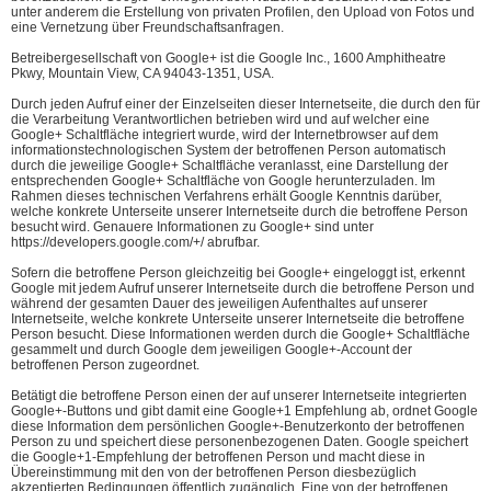
unter anderem die Erstellung von privaten Profilen, den Upload von Fotos und
eine Vernetzung über Freundschaftsanfragen.
Betreibergesellschaft von Google+ ist die Google Inc., 1600 Amphitheatre
Pkwy, Mountain View, CA 94043-1351, USA.
Durch jeden Aufruf einer der Einzelseiten dieser Internetseite, die durch den für
die Verarbeitung Verantwortlichen betrieben wird und auf welcher eine
Google+ Schaltfläche integriert wurde, wird der Internetbrowser auf dem
informationstechnologischen System der betroffenen Person automatisch
durch die jeweilige Google+ Schaltfläche veranlasst, eine Darstellung der
entsprechenden Google+ Schaltfläche von Google herunterzuladen. Im
Rahmen dieses technischen Verfahrens erhält Google Kenntnis darüber,
welche konkrete Unterseite unserer Internetseite durch die betroffene Person
besucht wird. Genauere Informationen zu Google+ sind unter
https://developers.google.com/+/ abrufbar.
Sofern die betroffene Person gleichzeitig bei Google+ eingeloggt ist, erkennt
Google mit jedem Aufruf unserer Internetseite durch die betroffene Person und
während der gesamten Dauer des jeweiligen Aufenthaltes auf unserer
Internetseite, welche konkrete Unterseite unserer Internetseite die betroffene
Person besucht. Diese Informationen werden durch die Google+ Schaltfläche
gesammelt und durch Google dem jeweiligen Google+-Account der
betroffenen Person zugeordnet.
Betätigt die betroffene Person einen der auf unserer Internetseite integrierten
Google+-Buttons und gibt damit eine Google+1 Empfehlung ab, ordnet Google
diese Information dem persönlichen Google+-Benutzerkonto der betroffenen
Person zu und speichert diese personenbezogenen Daten. Google speichert
die Google+1-Empfehlung der betroffenen Person und macht diese in
Übereinstimmung mit den von der betroffenen Person diesbezüglich
akzeptierten Bedingungen öffentlich zugänglich. Eine von der betroffenen