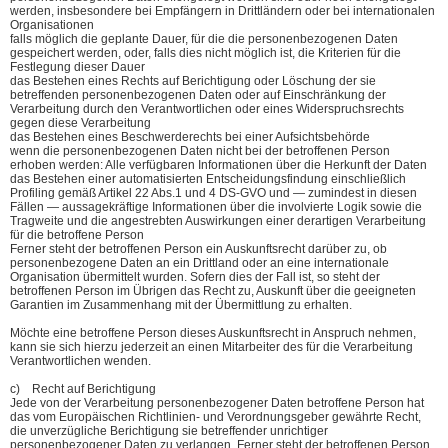
werden, insbesondere bei Empfängern in Drittländern oder bei internationalen
Organisationen
falls möglich die geplante Dauer, für die die personenbezogenen Daten
gespeichert werden, oder, falls dies nicht möglich ist, die Kriterien für die
Festlegung dieser Dauer
das Bestehen eines Rechts auf Berichtigung oder Löschung der sie
betreffenden personenbezogenen Daten oder auf Einschränkung der
Verarbeitung durch den Verantwortlichen oder eines Widerspruchsrechts
gegen diese Verarbeitung
das Bestehen eines Beschwerderechts bei einer Aufsichtsbehörde
wenn die personenbezogenen Daten nicht bei der betroffenen Person
erhoben werden: Alle verfügbaren Informationen über die Herkunft der Daten
das Bestehen einer automatisierten Entscheidungsfindung einschließlich
Profiling gemäß Artikel 22 Abs.1 und 4 DS-GVO und — zumindest in diesen
Fällen — aussagekräftige Informationen über die involvierte Logik sowie die
Tragweite und die angestrebten Auswirkungen einer derartigen Verarbeitung
für die betroffene Person
Ferner steht der betroffenen Person ein Auskunftsrecht darüber zu, ob
personenbezogene Daten an ein Drittland oder an eine internationale
Organisation übermittelt wurden. Sofern dies der Fall ist, so steht der
betroffenen Person im Übrigen das Recht zu, Auskunft über die geeigneten
Garantien im Zusammenhang mit der Übermittlung zu erhalten.
Möchte eine betroffene Person dieses Auskunftsrecht in Anspruch nehmen,
kann sie sich hierzu jederzeit an einen Mitarbeiter des für die Verarbeitung
Verantwortlichen wenden.
c) Recht auf Berichtigung
Jede von der Verarbeitung personenbezogener Daten betroffene Person hat
das vom Europäischen Richtlinien- und Verordnungsgeber gewährte Recht,
die unverzügliche Berichtigung sie betreffender unrichtiger
personenbezogener Daten zu verlangen. Ferner steht der betroffenen Person