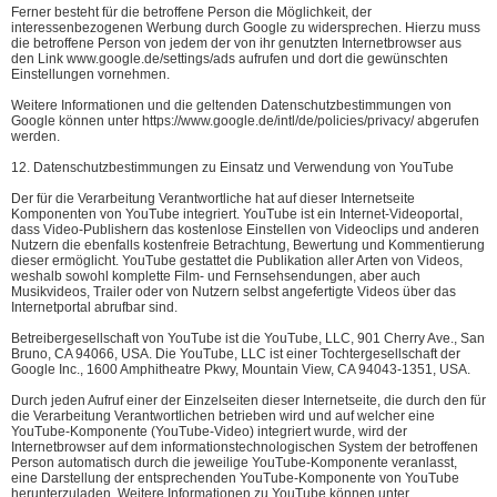
Ferner besteht für die betroffene Person die Möglichkeit, der
interessenbezogenen Werbung durch Google zu widersprechen. Hierzu muss
die betroffene Person von jedem der von ihr genutzten Internetbrowser aus
den Link www.google.de/settings/ads aufrufen und dort die gewünschten
Einstellungen vornehmen.
Weitere Informationen und die geltenden Datenschutzbestimmungen von
Google können unter https://www.google.de/intl/de/policies/privacy/ abgerufen
werden.
12. Datenschutzbestimmungen zu Einsatz und Verwendung von YouTube
Der für die Verarbeitung Verantwortliche hat auf dieser Internetseite
Komponenten von YouTube integriert. YouTube ist ein Internet-Videoportal,
dass Video-Publishern das kostenlose Einstellen von Videoclips und anderen
Nutzern die ebenfalls kostenfreie Betrachtung, Bewertung und Kommentierung
dieser ermöglicht. YouTube gestattet die Publikation aller Arten von Videos,
weshalb sowohl komplette Film- und Fernsehsendungen, aber auch
Musikvideos, Trailer oder von Nutzern selbst angefertigte Videos über das
Internetportal abrufbar sind.
Betreibergesellschaft von YouTube ist die YouTube, LLC, 901 Cherry Ave., San
Bruno, CA 94066, USA. Die YouTube, LLC ist einer Tochtergesellschaft der
Google Inc., 1600 Amphitheatre Pkwy, Mountain View, CA 94043-1351, USA.
Durch jeden Aufruf einer der Einzelseiten dieser Internetseite, die durch den für
die Verarbeitung Verantwortlichen betrieben wird und auf welcher eine
YouTube-Komponente (YouTube-Video) integriert wurde, wird der
Internetbrowser auf dem informationstechnologischen System der betroffenen
Person automatisch durch die jeweilige YouTube-Komponente veranlasst,
eine Darstellung der entsprechenden YouTube-Komponente von YouTube
herunterzuladen. Weitere Informationen zu YouTube können unter