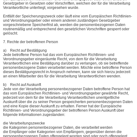
Gesetzgeber in Gesetzen oder Vorschriften, welchen der für die Verarbeitung
Verantwortliche unterliegt, vorgesehen wurde.
Entfällt der Speicherungszweck oder läuft eine vom Europäischen Richtlinien-
und Verordnungsgeber oder einem anderen zuständigen Gesetzgeber
vorgeschriebene Speicherfrist ab, werden die personenbezogenen Daten
routinemäßig und entsprechend den gesetzlichen Vorschriften gesperrt oder
gelöscht.
7. Rechte der betroffenen Person
a) Recht auf Bestätigung
Jede betroffene Person hat das vom Europäischen Richtlinien- und
Verordnungsgeber eingeräumte Recht, von dem für die Verarbeitung
Verantwortlichen eine Bestätigung darüber zu verlangen, ob sie betreffende
personenbezogene Daten verarbeitet werden. Möchte eine betroffene Person
dieses Bestätigungsrecht in Anspruch nehmen, kann sie sich hierzu jederzeit
an einen Mitarbeiter des für die Verarbeitung Verantwortlichen wenden.
b) Recht auf Auskunft
Jede von der Verarbeitung personenbezogener Daten betroffene Person hat
das vom Europäischen Richtlinien- und Verordnungsgeber gewährte Recht,
jederzeit von dem für die Verarbeitung Verantwortlichen unentgeltliche
Auskunft über die zu seiner Person gespeicherten personenbezogenen Daten
und eine Kopie dieser Auskunft zu erhalten. Ferner hat der Europäische
Richtlinien- und Verordnungsgeber der betroffenen Person Auskunft über
folgende Informationen zugestanden:
die Verarbeitungszwecke
die Kategorien personenbezogener Daten, die verarbeitet werden
die Empfänger oder Kategorien von Empfängern, gegenüber denen die
personenbezogenen Daten offengelegt worden sind oder noch offengelegt