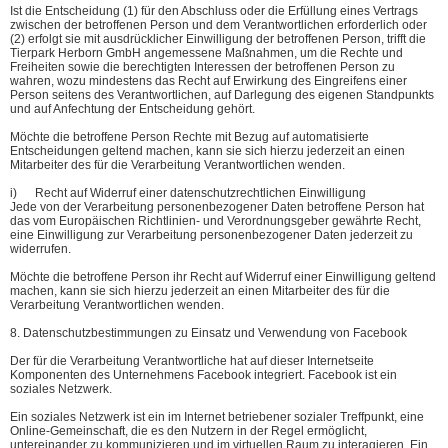
Ist die Entscheidung (1) für den Abschluss oder die Erfüllung eines Vertrags
zwischen der betroffenen Person und dem Verantwortlichen erforderlich oder
(2) erfolgt sie mit ausdrücklicher Einwilligung der betroffenen Person, trifft die
Tierpark Herborn GmbH angemessene Maßnahmen, um die Rechte und
Freiheiten sowie die berechtigten Interessen der betroffenen Person zu
wahren, wozu mindestens das Recht auf Erwirkung des Eingreifens einer
Person seitens des Verantwortlichen, auf Darlegung des eigenen Standpunkts
und auf Anfechtung der Entscheidung gehört.
Möchte die betroffene Person Rechte mit Bezug auf automatisierte
Entscheidungen geltend machen, kann sie sich hierzu jederzeit an einen
Mitarbeiter des für die Verarbeitung Verantwortlichen wenden.
i) Recht auf Widerruf einer datenschutzrechtlichen Einwilligung
Jede von der Verarbeitung personenbezogener Daten betroffene Person hat
das vom Europäischen Richtlinien- und Verordnungsgeber gewährte Recht,
eine Einwilligung zur Verarbeitung personenbezogener Daten jederzeit zu
widerrufen.
Möchte die betroffene Person ihr Recht auf Widerruf einer Einwilligung geltend
machen, kann sie sich hierzu jederzeit an einen Mitarbeiter des für die
Verarbeitung Verantwortlichen wenden.
8. Datenschutzbestimmungen zu Einsatz und Verwendung von Facebook
Der für die Verarbeitung Verantwortliche hat auf dieser Internetseite
Komponenten des Unternehmens Facebook integriert. Facebook ist ein
soziales Netzwerk.
Ein soziales Netzwerk ist ein im Internet betriebener sozialer Treffpunkt, eine
Online-Gemeinschaft, die es den Nutzern in der Regel ermöglicht,
untereinander zu kommunizieren und im virtuellen Raum zu interagieren. Ein