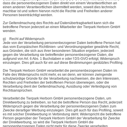
dass die personenbezogenen Daten direkt von einem Verantwortlichen an
einen anderen Verantwortlichen übermittelt werden, soweit dies technisch
machbar ist und sofern hiervon nicht die Rechte und Freiheiten anderer
Personen beeinträchtigt werden.
Zur Geltendmachung des Rechts auf Datenübertragbarkeit kann sich die
betroffene Person jederzeit an einen Mitarbeiter der Tierpark Herborn GmbH
wenden.
g) Recht auf Widerspruch
Jede von der Verarbeitung personenbezogener Daten betroffene Person hat
das vom Europäischen Richtlinien- und Verordnungsgeber gewährte Recht,
aus Gründen, die sich aus ihrer besonderen Situation ergeben, jederzeit
gegen die Verarbeitung sie betreffender personenbezogener Daten, die
aufgrund von Art. 6 Abs. 1 Buchstaben e oder f DS-GVO erfolgt, Widerspruch
einzulegen. Dies gilt auch für ein auf diese Bestimmungen gestütztes Profiling.
Die Tierpark Herborn GmbH verarbeitet die personenbezogenen Daten im
Falle des Widerspruchs nicht mehr, es sei denn, wir können zwingende
schutzwürdige Gründe für die Verarbeitung nachweisen, die den Interessen,
Rechten und Freiheiten der betroffenen Person überwiegen, oder die
Verarbeitung dient der Geltendmachung, Ausübung oder Verteidigung von
Rechtsansprüchen.
Verarbeitet die Tierpark Herborn GmbH personenbezogene Daten, um
Direktwerbung zu betreiben, so hat die betroffene Person das Recht, jederzeit
Widerspruch gegen die Verarbeitung der personenbezogenen Daten zum
Zwecke derartiger Werbung einzulegen. Dies gilt auch für das Profiling, soweit
es mit solcher Direktwerbung in Verbindung steht. Widerspricht die betroffene
Person gegenüber der Tierpark Herborn GmbH der Verarbeitung für Zwecke
der Direktwerbung, so wird die Tierpark Herborn GmbH die
personenbezogenen Daten nicht mehr für diese Zwecke verarbeiten.