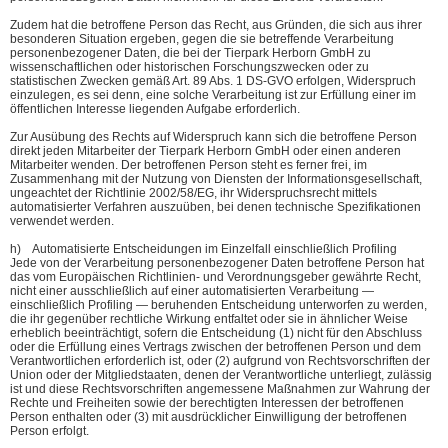
Zudem hat die betroffene Person das Recht, aus Gründen, die sich aus ihrer
besonderen Situation ergeben, gegen die sie betreffende Verarbeitung
personenbezogener Daten, die bei der Tierpark Herborn GmbH zu
wissenschaftlichen oder historischen Forschungszwecken oder zu
statistischen Zwecken gemäß Art. 89 Abs. 1 DS-GVO erfolgen, Widerspruch
einzulegen, es sei denn, eine solche Verarbeitung ist zur Erfüllung einer im
öffentlichen Interesse liegenden Aufgabe erforderlich.
Zur Ausübung des Rechts auf Widerspruch kann sich die betroffene Person
direkt jeden Mitarbeiter der Tierpark Herborn GmbH oder einen anderen
Mitarbeiter wenden. Der betroffenen Person steht es ferner frei, im
Zusammenhang mit der Nutzung von Diensten der Informationsgesellschaft,
ungeachtet der Richtlinie 2002/58/EG, ihr Widerspruchsrecht mittels
automatisierter Verfahren auszuüben, bei denen technische Spezifikationen
verwendet werden.
h) Automatisierte Entscheidungen im Einzelfall einschließlich Profiling
Jede von der Verarbeitung personenbezogener Daten betroffene Person hat
das vom Europäischen Richtlinien- und Verordnungsgeber gewährte Recht,
nicht einer ausschließlich auf einer automatisierten Verarbeitung —
einschließlich Profiling — beruhenden Entscheidung unterworfen zu werden,
die ihr gegenüber rechtliche Wirkung entfaltet oder sie in ähnlicher Weise
erheblich beeinträchtigt, sofern die Entscheidung (1) nicht für den Abschluss
oder die Erfüllung eines Vertrags zwischen der betroffenen Person und dem
Verantwortlichen erforderlich ist, oder (2) aufgrund von Rechtsvorschriften der
Union oder der Mitgliedstaaten, denen der Verantwortliche unterliegt, zulässig
ist und diese Rechtsvorschriften angemessene Maßnahmen zur Wahrung der
Rechte und Freiheiten sowie der berechtigten Interessen der betroffenen
Person enthalten oder (3) mit ausdrücklicher Einwilligung der betroffenen
Person erfolgt.