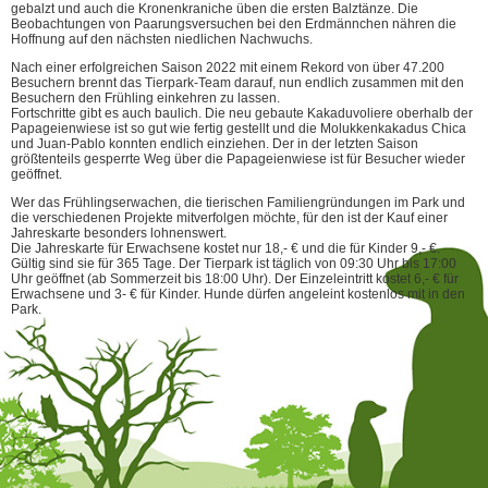
gebalzt und auch die Kronenkraniche üben die ersten Balztänze. Die
Beobachtungen von Paarungsversuchen bei den Erdmännchen nähren die
Hoffnung auf den nächsten niedlichen Nachwuchs.
Nach einer erfolgreichen Saison 2022 mit einem Rekord von über 47.200
Besuchern brennt das Tierpark-Team darauf, nun endlich zusammen mit den
Besuchern den Frühling einkehren zu lassen.
Fortschritte gibt es auch baulich. Die neu gebaute Kakaduvoliere oberhalb der
Papageienwiese ist so gut wie fertig gestellt und die Molukkenkakadus Chica
und Juan-Pablo konnten endlich einziehen. Der in der letzten Saison
größtenteils gesperrte Weg über die Papageienwiese ist für Besucher wieder
geöffnet.
Wer das Frühlingserwachen, die tierischen Familiengründungen im Park und
die verschiedenen Projekte mitverfolgen möchte, für den ist der Kauf einer
Jahreskarte besonders lohnenswert.
Die Jahreskarte für Erwachsene kostet nur 18,- € und die für Kinder 9,- €.
Gültig sind sie für 365 Tage. Der Tierpark ist täglich von 09:30 Uhr bis 17:00
Uhr geöffnet (ab Sommerzeit bis 18:00 Uhr). Der Einzeleintritt kostet 6,- € für
Erwachsene und 3- € für Kinder. Hunde dürfen angeleint kostenlos mit in den
Park.