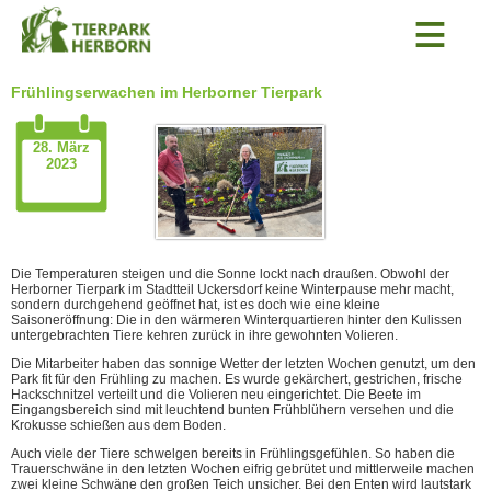
≡
Frühlingserwachen im Herborner Tierpark
28. März
2023
Die Temperaturen steigen und die Sonne lockt nach draußen. Obwohl der
Herborner Tierpark im Stadtteil Uckersdorf keine Winterpause mehr macht,
sondern durchgehend geöffnet hat, ist es doch wie eine kleine
Saisoneröffnung: Die in den wärmeren Winterquartieren hinter den Kulissen
untergebrachten Tiere kehren zurück in ihre gewohnten Volieren.
Die Mitarbeiter haben das sonnige Wetter der letzten Wochen genutzt, um den
Park fit für den Frühling zu machen. Es wurde gekärchert, gestrichen, frische
Hackschnitzel verteilt und die Volieren neu eingerichtet. Die Beete im
Eingangsbereich sind mit leuchtend bunten Frühblühern versehen und die
Krokusse schießen aus dem Boden.
Auch viele der Tiere schwelgen bereits in Frühlingsgefühlen. So haben die
Trauerschwäne in den letzten Wochen eifrig gebrütet und mittlerweile machen
zwei kleine Schwäne den großen Teich unsicher. Bei den Enten wird lautstark