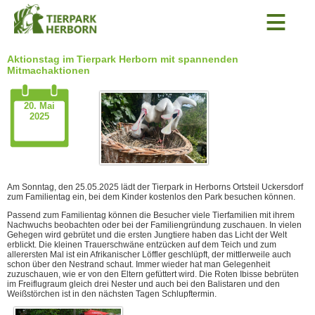
≡
Aktionstag im Tierpark Herborn mit spannenden
Mitmachaktionen
20. Mai
2025
Am Sonntag, den 25.05.2025 lädt der Tierpark in Herborns Ortsteil Uckersdorf
zum Familientag ein, bei dem Kinder kostenlos den Park besuchen können.
Passend zum Familientag können die Besucher viele Tierfamilien mit ihrem
Nachwuchs beobachten oder bei der Familiengründung zuschauen. In vielen
Gehegen wird gebrütet und die ersten Jungtiere haben das Licht der Welt
erblickt. Die kleinen Trauerschwäne entzücken auf dem Teich und zum
allerersten Mal ist ein Afrikanischer Löffler geschlüpft, der mittlerweile auch
schon über den Nestrand schaut. Immer wieder hat man Gelegenheit
zuzuschauen, wie er von den Eltern gefüttert wird. Die Roten Ibisse bebrüten
im Freiflugraum gleich drei Nester und auch bei den Balistaren und den
Weißstörchen ist in den nächsten Tagen Schlupftermin.