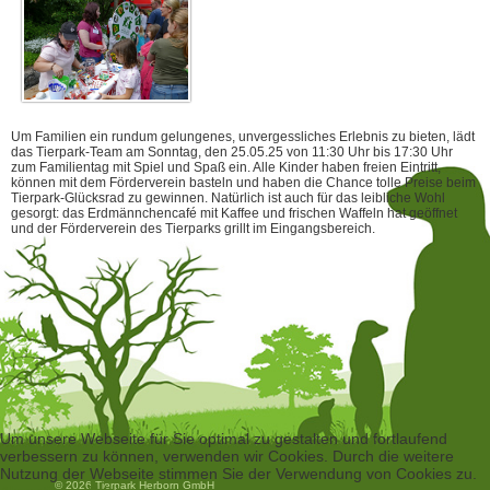
Um Familien ein rundum gelungenes, unvergessliches Erlebnis zu bieten, lädt
das Tierpark-Team am Sonntag, den 25.05.25 von 11:30 Uhr bis 17:30 Uhr
zum Familientag mit Spiel und Spaß ein. Alle Kinder haben freien Eintritt,
können mit dem Förderverein basteln und haben die Chance tolle Preise beim
Tierpark-Glücksrad zu gewinnen. Natürlich ist auch für das leibliche Wohl
gesorgt: das Erdmännchencafé mit Kaffee und frischen Waffeln hat geöffnet
und der Förderverein des Tierparks grillt im Eingangsbereich.
Um unsere Webseite für Sie optimal zu gestalten und fortlaufend
verbessern zu können, verwenden wir Cookies. Durch die weitere
Nutzung der Webseite stimmen Sie der Verwendung von Cookies zu.
© 2026 Tierpark Herborn GmbH