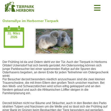
≡
Osterrallye im Herborner Tierpark
31. März
2026
Der Frühling ist da und Ostern steht vor der Tür. Auch der Tierpark in Herborns
Ortsteil Uckersdorf hat sich bereits gerüstet. Am Ostersonntag können sich
junge Parkbesucher bei einer spannenden Rallye auf die Spuren des
Osterhasens begeben, an deren Ende für jeden Teilnehmer ein Ostergeschenk
winkt.
Für Besucher derzeit besonders niedlich anzuschauen sind die zwei kleinen
Trauerschwäne, die mit ihren Eltern den großen Teich unsicher machen. Bei
den Weiß- und Schwarzstörchen wird schon eifrig geklappert und an den
Nestern gebaut und auch die Afrikanischen Löffler steigen in die
Familienplanung ein.
Derzeit blühen nicht nur Bäume und Sträucher, auch in den Beeten des Parks
strahlen Tulpen und Narzissen um die Wette und so lässt sich der Frühling auf
einer Bank im Grünen beim Beobachten der Tiere besonders gut genießen.