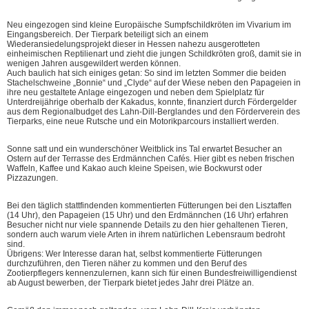
Neu eingezogen sind kleine Europäische Sumpfschildkröten im Vivarium im
Eingangsbereich. Der Tierpark beteiligt sich an einem
Wiederansiedelungsprojekt dieser in Hessen nahezu ausgerotteten
einheimischen Reptilienart und zieht die jungen Schildkröten groß, damit sie in
wenigen Jahren ausgewildert werden können.
Auch baulich hat sich einiges getan: So sind im letzten Sommer die beiden
Stachelschweine „Bonnie“ und „Clyde“ auf der Wiese neben den Papageien in
ihre neu gestaltete Anlage eingezogen und neben dem Spielplatz für
Unterdreijährige oberhalb der Kakadus, konnte, finanziert durch Fördergelder
aus dem Regionalbudget des Lahn-Dill-Berglandes und den Förderverein des
Tierparks, eine neue Rutsche und ein Motorikparcours installiert werden.
Sonne satt und ein wunderschöner Weitblick ins Tal erwartet Besucher an
Ostern auf der Terrasse des Erdmännchen Cafés. Hier gibt es neben frischen
Waffeln, Kaffee und Kakao auch kleine Speisen, wie Bockwurst oder
Pizzazungen.
Bei den täglich stattfindenden kommentierten Fütterungen bei den Lisztaffen
(14 Uhr), den Papageien (15 Uhr) und den Erdmännchen (16 Uhr) erfahren
Besucher nicht nur viele spannende Details zu den hier gehaltenen Tieren,
sondern auch warum viele Arten in ihrem natürlichen Lebensraum bedroht
sind.
Übrigens: Wer Interesse daran hat, selbst kommentierte Fütterungen
durchzuführen, den Tieren näher zu kommen und den Beruf des
Zootierpflegers kennenzulernen, kann sich für einen Bundesfreiwilligendienst
ab August bewerben, der Tierpark bietet jedes Jahr drei Plätze an.