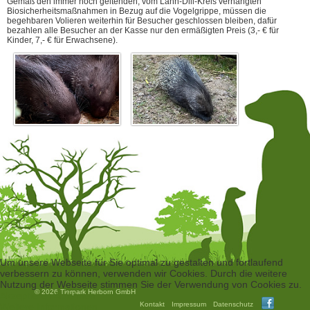
Gemäß den immer noch geltenden, vom Lahn-Dill-Kreis verhängten
Biosicherheitsmaßnahmen in Bezug auf die Vogelgrippe, müssen die
begehbaren Volieren weiterhin für Besucher geschlossen bleiben, dafür
bezahlen alle Besucher an der Kasse nur den ermäßigten Preis (3,- € für
Kinder, 7,- € für Erwachsene).
Um unsere Webseite für Sie optimal zu gestalten und fortlaufend
verbessern zu können, verwenden wir Cookies. Durch die weitere
Nutzung der Webseite stimmen Sie der Verwendung von Cookies zu.
© 2026 Tierpark Herborn GmbH
Akzeptieren
Ablehnen
Kontakt
Impressum
Datenschutz
Weitere Informationen